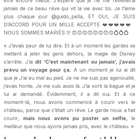
être encore mieux. J’espère que je ne me réveillerai
jamais de ce beau rêve qui vit la vie avec toi. Je t’aime
plus chaque jour @guido_pella, ET OUI, JE SUIS
D’ACCORD POUR UN MILLE ACCEPTE ❤️❤️❤️❤️❤️
NOUS SOMMES MARIÉS !!! 😍😍😍😍😍😍😍😍💍💍💍
« J’avais peur de lui dire. Et à un moment les gardes se
mettent à jeter les gens dehors, la magie de Disney
s’arrête. J’ai
dit ‘C’est maintenant ou jamais’, j’avais
prévu un voyage pour ça.
A un moment je lui ai dit
que je J’ai eu mal au pied. Je ne me suis pas agenouillé,
j’avais honte. Je me suis assis là. J’ai sorti la bague et je
lui ai demandé. Évidemment, il a dit oui. Et à ce
moment-là, nous avons commencé à courir vers le
château, parce que c’était un rêve. Le garde nous a fait
courir,
mais nous avons pu poster un selfie,
le
meilleur que nous ayons jamais pris, avec le château. »